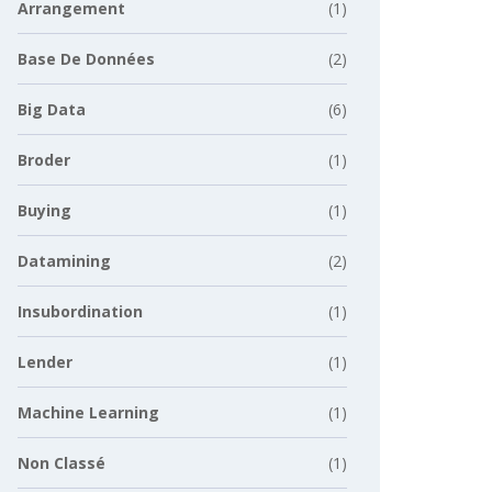
Arrangement
(1)
Base De Données
(2)
Big Data
(6)
Broder
(1)
Buying
(1)
Datamining
(2)
Insubordination
(1)
Lender
(1)
Machine Learning
(1)
Non Classé
(1)