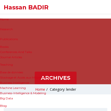
Hassan BADIR
Home
Research
Publications
Books
Conferences And Talks
Journal Articles
Teaching
Base de données
ARCHIVES
Stockage et Accès aux Mégadonnées
Business Intelligence
Machine Learning
Home
/
Category: lender
Business-Intelligence & Modeling
Big Data
Blog