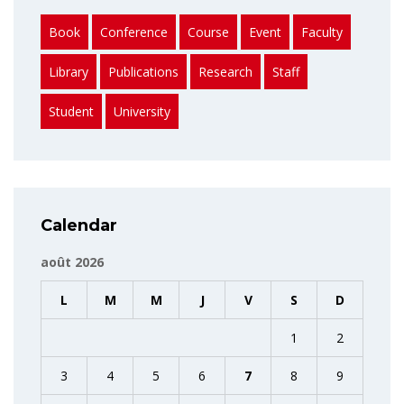
Book
Conference
Course
Event
Faculty
Library
Publications
Research
Staff
Student
University
Calendar
août 2026
L
M
M
J
V
S
D
1
2
3
4
5
6
7
8
9