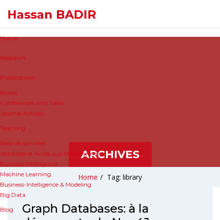
Hassan BADIR
Home
Research
Publications
Books
Conferences And Talks
Journal Articles
Teaching
Base de données
ARCHIVES
Stockage et Accès aux Mégadonnées
Business Intelligence
Machine Learning
Home
/
Tag: library
Business-Intelligence & Modeling
Big Data
Graph Databases: à la
Blog