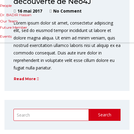
découverte de Neo4J
People
16 mai 2017
No Comment
Dr. BADIR Hassan
Our Team
Lorem ipsum dolor sit amet, consectetur adipiscing
Future Member
elit, sed do eiusmod tempor incididunt ut labore et
Events
dolore magna aliqua. Ut enim ad minim veniam, quis
nostrud exercitation ullamco laboris nisi ut aliquip ex ea
commodo consequat. Duis aute irure dolor in
reprehenderit in voluptate velit esse cillum dolore eu
fugiat nulla pariatur.
Read More
Search