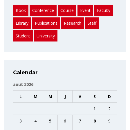
Book
Conference
Course
Event
Faculty
Library
Publications
Research
Staff
Student
University
Calendar
août 2026
L
M
M
J
V
S
D
1
2
3
4
5
6
7
8
9