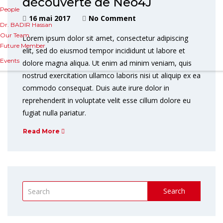
découverte de Neo4J
People
16 mai 2017
No Comment
Dr. BADIR Hassan
Our Team
Lorem ipsum dolor sit amet, consectetur adipiscing
Future Member
elit, sed do eiusmod tempor incididunt ut labore et
Events
dolore magna aliqua. Ut enim ad minim veniam, quis
nostrud exercitation ullamco laboris nisi ut aliquip ex ea
commodo consequat. Duis aute irure dolor in
reprehenderit in voluptate velit esse cillum dolore eu
fugiat nulla pariatur.
Read More
Search