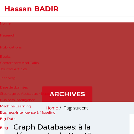
Hassan BADIR
Home
Research
Publications
Books
Conferences And Talks
Journal Articles
Teaching
Base de données
ARCHIVES
Stockage et Accès aux Mégadonnées
Business Intelligence
Machine Learning
Home
/
Tag: student
Business-Intelligence & Modeling
Big Data
Graph Databases: à la
Blog