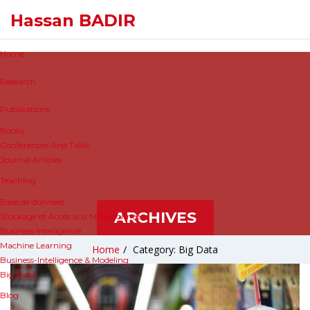
Hassan BADIR
Home
Research
Publications
Books
Conferences And Talks
Journal Articles
Teaching
Base de données
ARCHIVES
Stockage et Accès aux Mégadonnées
Business Intelligence
Machine Learning
Home
/
Category: Big Data
Business-Intelligence & Modeling
Big Data
Blog