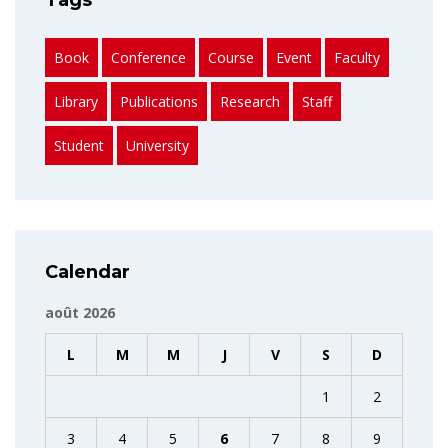
Book
Conference
Course
Event
Faculty
Library
Publications
Research
Staff
Student
University
Calendar
août 2026
L
M
M
J
V
S
D
1
2
3
4
5
6
7
8
9