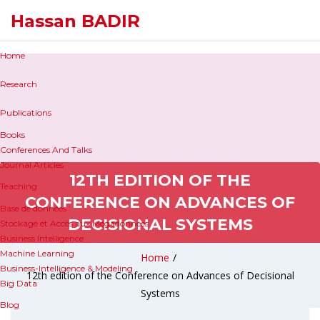
Hassan BADIR
Home
Research
Publications
Books
Conferences And Talks
Journal Articles
12TH EDITION OF THE
Teaching
CONFERENCE ON ADVANCES OF
Base de données
DECISIONAL SYSTEMS
Stockage et Accès aux Mégadonnées
Business Intelligence
Machine Learning
Home
/
Business-Intelligence & Modeling
12th edition of the Conference on Advances of Decisional
Big Data
Systems
Blog