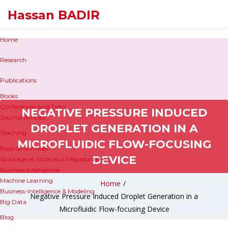
Hassan BADIR
Home
Research
Publications
Books
Conferences And Talks
NEGATIVE PRESSURE INDUCED
Journal Articles
DROPLET GENERATION IN A
Teaching
MICROFLUIDIC FLOW-FOCUSING
Base de données
DEVICE
Stockage et Accès aux Mégadonnées
Business Intelligence
Machine Learning
Home
/
Business-Intelligence & Modeling
Negative Pressure Induced Droplet Generation in a
Big Data
Microfluidic Flow-focusing Device
Blog