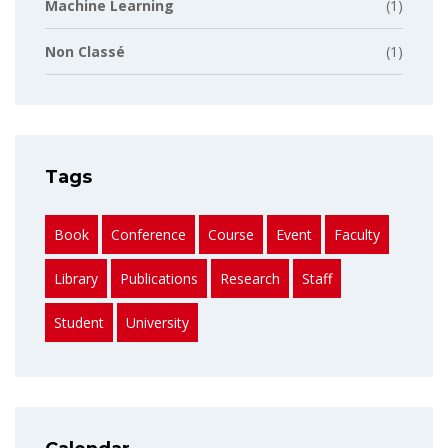
Machine Learning
(1)
Non Classé
(1)
Tags
Book
Conference
Course
Event
Faculty
Library
Publications
Research
Staff
Student
University