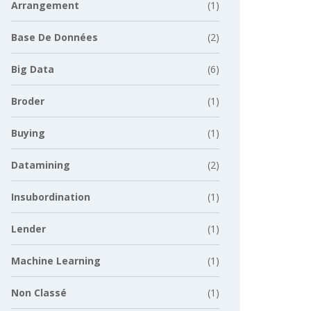
Arrangement
(1)
Base De Données
(2)
Big Data
(6)
Broder
(1)
Buying
(1)
Datamining
(2)
Insubordination
(1)
Lender
(1)
Machine Learning
(1)
Non Classé
(1)