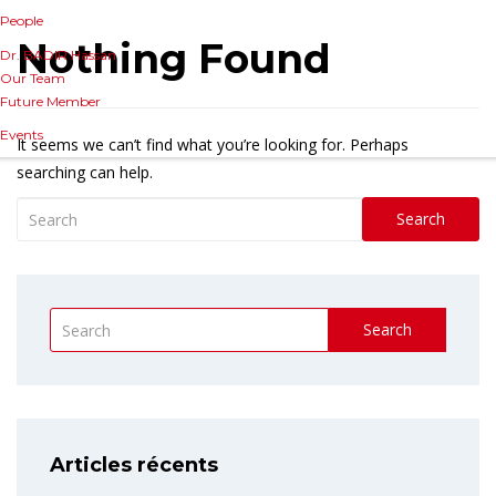
People
Nothing Found
Dr. BADIR Hassan
Our Team
Future Member
Events
It seems we can’t find what you’re looking for. Perhaps
searching can help.
Search
Search
Articles récents