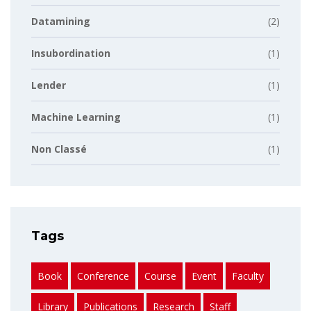
Datamining
(2)
Insubordination
(1)
Lender
(1)
Machine Learning
(1)
Non Classé
(1)
Tags
Book
Conference
Course
Event
Faculty
Library
Publications
Research
Staff