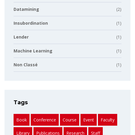
Datamining
(2)
Insubordination
(1)
Lender
(1)
Machine Learning
(1)
Non Classé
(1)
Tags
Book
Conference
Course
Event
Faculty
Library
Publications
Research
Staff