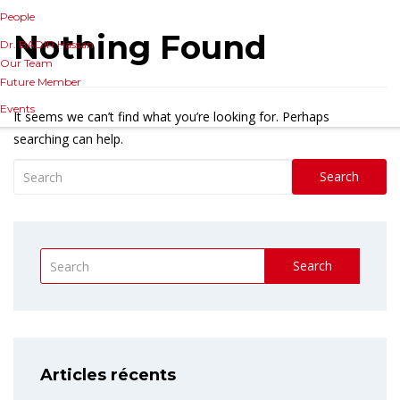
People
Nothing Found
Dr. BADIR Hassan
Our Team
Future Member
Events
It seems we can’t find what you’re looking for. Perhaps
searching can help.
Search
Search
Articles récents