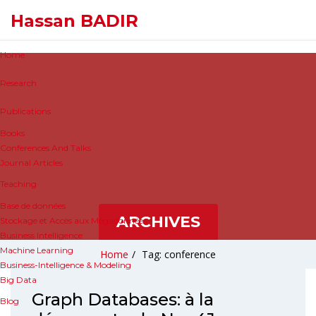
Hassan BADIR
Home
Research
Publications
Books
Conferences And Talks
Journal Articles
Teaching
Base de données
ARCHIVES
Stockage et Accès aux Mégadonnées
Business Intelligence
Machine Learning
Home
/
Tag: conference
Business-Intelligence & Modeling
Big Data
Graph Databases: à la
Blog