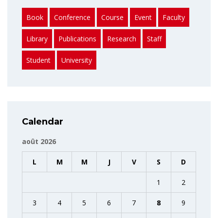
Book
Conference
Course
Event
Faculty
Library
Publications
Research
Staff
Student
University
Calendar
août 2026
L
M
M
J
V
S
D
1
2
3
4
5
6
7
8
9