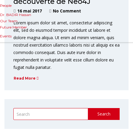
découverte de Neo4J
People
16 mai 2017
No Comment
Dr. BADIR Hassan
Our Team
Lorem ipsum dolor sit amet, consectetur adipiscing
Future Member
elit, sed do eiusmod tempor incididunt ut labore et
Events
dolore magna aliqua. Ut enim ad minim veniam, quis
nostrud exercitation ullamco laboris nisi ut aliquip ex ea
commodo consequat. Duis aute irure dolor in
reprehenderit in voluptate velit esse cillum dolore eu
fugiat nulla pariatur.
Read More
Search