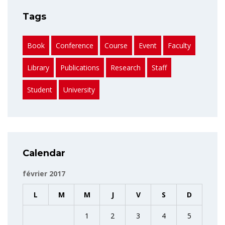
Tags
Book
Conference
Course
Event
Faculty
Library
Publications
Research
Staff
Student
University
Calendar
février 2017
L
M
M
J
V
S
D
1
2
3
4
5