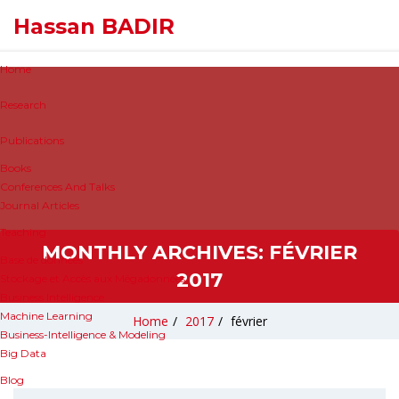
Hassan BADIR
Home
Research
Publications
Books
Conferences And Talks
Journal Articles
Teaching
MONTHLY ARCHIVES:
FÉVRIER
Base de données
2017
Stockage et Accès aux Mégadonnées
Business Intelligence
Machine Learning
Home
/
2017
/
février
Business-Intelligence & Modeling
Big Data
Blog