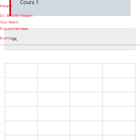
Cours 1
People
Dr. BADIR Hassan
Our Team
Future Member
Events
OK