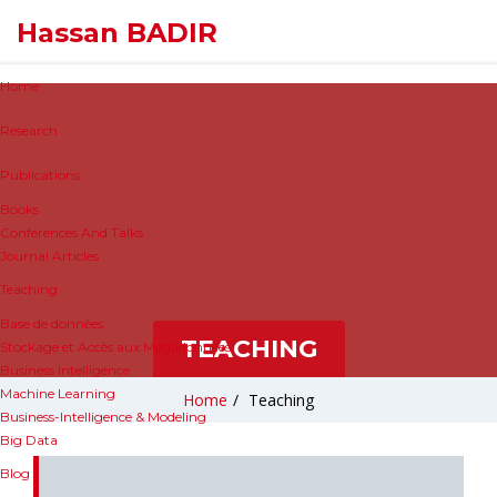
Hassan BADIR
Home
Research
Publications
Books
Conferences And Talks
Journal Articles
Teaching
Base de données
TEACHING
Stockage et Accès aux Mégadonnées
Business Intelligence
Machine Learning
Home
/
Teaching
Business-Intelligence & Modeling
Big Data
Blog