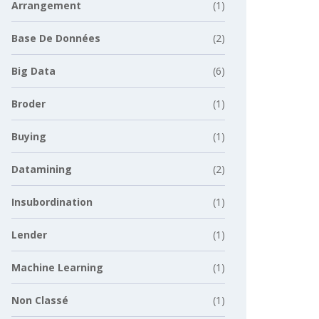
Arrangement
(1)
Base De Données
(2)
Big Data
(6)
Broder
(1)
Buying
(1)
Datamining
(2)
Insubordination
(1)
Lender
(1)
Machine Learning
(1)
Non Classé
(1)