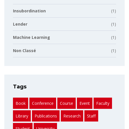
Insubordination
(1)
Lender
(1)
Machine Learning
(1)
Non Classé
(1)
Tags
Book
Conference
Course
Event
Faculty
Library
Publications
Research
Staff
Student
University