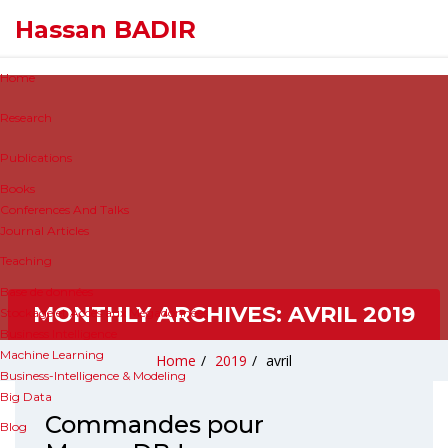
Hassan BADIR
Home
Research
Publications
Books
Conferences And Talks
Journal Articles
Teaching
Base de données
MONTHLY ARCHIVES:
AVRIL 2019
Stockage et Accès aux Mégadonnées
Business Intelligence
Machine Learning
Home
/
2019
/
avril
Business-Intelligence & Modeling
Big Data
Commandes pour
Blog